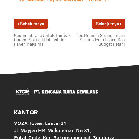
‹
›
Sebelumnya
Selanjutnya
Geomembrane Untuk Tambak
Tips Memilih Selang Irigasi
Garam: Solusi Efisiensi Dan
Sesuai Jenis Lahan Dan
Panen Maksimal
Budget Petani
KANTOR
VOZA Tower, Lantai 21
Jl. Mayjen HR. Muhammad No.31,
Putat Gede, Kec. Sukomanunggal, Surabaya,