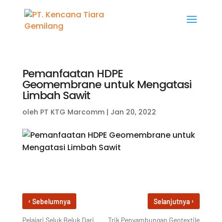
Pemanfaatan HDPE
Geomembrane untuk Mengatasi
Limbah Sawit
oleh
PT KTG Marcomm
|
Jan 20, 2022
‹
›
Sebelumnya
Selanjutnya
Pelajari Seluk Beluk Dari
Trik Penyambungan Geotextile