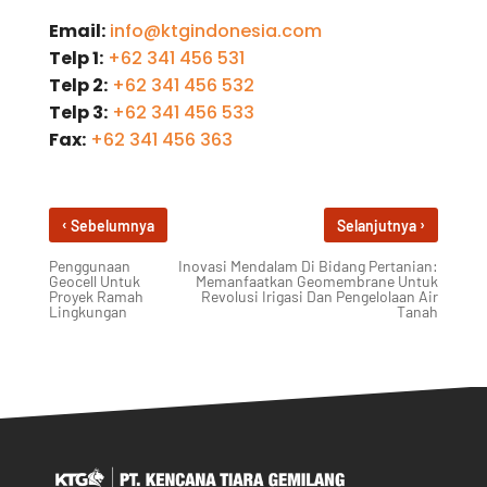
Email:
info@ktgindonesia.com
Telp 1:
+62 341 456 531
Telp 2:
+62 341 456 532
Telp 3:
+62 341 456 533
Fax:
+62 341 456 363
‹
›
Sebelumnya
Selanjutnya
Penggunaan
Inovasi Mendalam Di Bidang Pertanian:
Geocell Untuk
Memanfaatkan Geomembrane Untuk
Proyek Ramah
Revolusi Irigasi Dan Pengelolaan Air
Lingkungan
Tanah