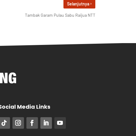
›
Selanjutnya
Tambak Garam Pulau Sabu Raijua NTT
Social Media Links