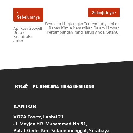
‹
›
Selanjutnya
Sebelumnya
Bencana Lingkungan Tersembunyi, Inilah
Bahan Kimia Mematikan Dalam Limbah
Aplikasi Geocell
Pertambangan Yang Harus Anda Ketahui
Untuk
Konstruksi
Jalan
KANTOR
VOZA Tower, Lantai 21
Jl. Mayjen HR. Muhammad No.31,
Putat Gede, Kec. Sukomanunggal, Surabaya,