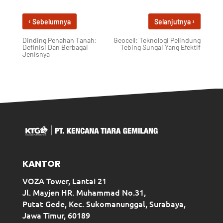
‹
›
Sebelumnya
Selanjutnya
Dinding Penahan Tanah:
Geocell: Teknologi Pelindung
Definisi Dan Berbagai
Tebing Sungai Yang Efektif
Jenisnya
KANTOR
VOZA Tower, Lantai 21
Jl. Mayjen HR. Muhammad No.31,
Putat Gede, Kec. Sukomanunggal, Surabaya,
Jawa Timur, 60189