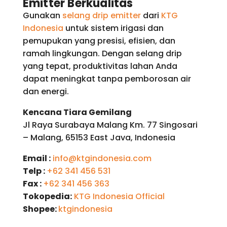
Emitter Berkualitas
Gunakan
selang drip emitter
dari
KTG
Indonesia
untuk sistem irigasi dan
pemupukan yang presisi, efisien, dan
ramah lingkungan. Dengan selang drip
yang tepat, produktivitas lahan Anda
dapat meningkat tanpa pemborosan air
dan energi.
Kencana Tiara Gemilang
Jl Raya Surabaya Malang Km. 77 Singosari
– Malang, 65153 East Java, Indonesia
Email :
info@ktgindonesia.com
Telp :
+62 341 456 531
Fax :
+62 341 456 363
Tokopedia:
KTG Indonesia Official
Shopee:
ktgindonesia