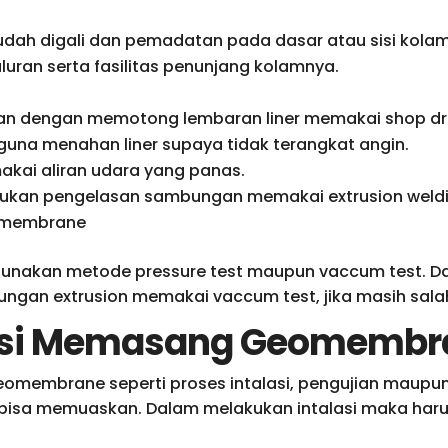
udah digali dan pemadatan pada dasar atau sisi kolam
luran serta fasilitas penunjang kolamnya.
ngan dengan memotong lembaran liner memakai shop dr
guna menahan liner supaya tidak terangkat angin.
akai aliran udara yang panas.
kukan pengelasan sambungan memakai extrusion weldi
omembrane
unakan metode pressure test maupun vaccum test. 
ngan extrusion memakai vaccum test, jika masih salah
lasi Memasang Geomembr
embrane seperti proses intalasi, pengujian maupun 
a bisa memuaskan. Dalam melakukan intalasi maka haru