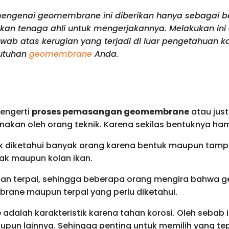
n mengenai geomembrane ini diberikan hanya sebagai
an tenaga ahli untuk mengerjakannya. Melakukan ini 
wab atas kerugian yang terjadi di luar pengetahuan 
utuhan
geomembrane
Anda.
engerti
proses pemasangan geomembrane
atau jus
gunakan oleh orang teknik. Karena sekilas bentuknya h
k diketahui banyak orang karena bentuk maupun tampi
ak maupun kolan ikan.
n terpal, sehingga beberapa orang mengira bahwa g
ane maupun terpal yang perlu diketahui.
dalah karakteristik karena tahan korosi. Oleh sebab i
n lainnya. Sehingga penting untuk memilih yang tep