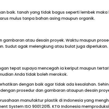
an baik. tanah yang tidak bagus seperti lembek maka h
arus mulus tanpa bahan asing maupun organik.
ngan gambaran atau desain proyek. Waktu maupun prose
an. Sudut agak melengkung atau bulat juga diperlukan.
gan tepat supaya mencegah ia keriput maupun tertar
emudian Anda tidak boleh merokok.
erhatikan dengan baik agar tidak ada kesalahan. Seh
i dengan prosedur dan gambaran ataupun desain proy
erusahaan manufaktur plastik di Indonesia yang mengh
ment System ISO 9001:2015. KTG Indonesia memproduksi