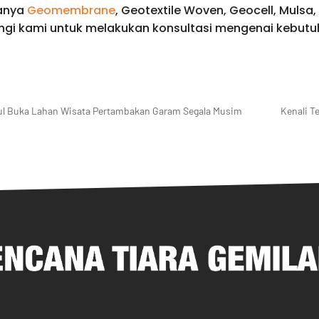
ranya
Geomembrane
, Geotextile Woven, Geocell, Mulsa, 
ungi kami untuk melakukan konsultasi mengenai kebut
dul Buka Lahan Wisata Pertambakan Garam Segala Musim
Kenali T