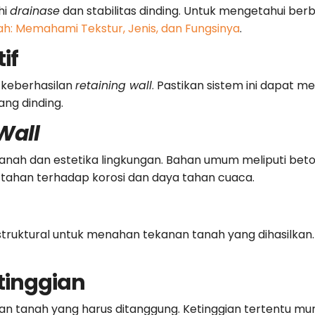
hi
drainase
dan stabilitas dinding. Untuk mengetahui be
h: Memahami Tekstur, Jenis, dan Fungsinya
.
if
 keberhasilan
retaining wall
. Pastikan sistem ini dapat m
ng dinding.
Wall
 tanah dan estetika lingkungan. Bahan umum meliputi beto
t tahan terhadap korosi dan daya tahan cuaca.
truktural untuk menahan tekanan tanah yang dihasilkan. P
tinggian
 tanah yang harus ditanggung. Ketinggian tertentu m