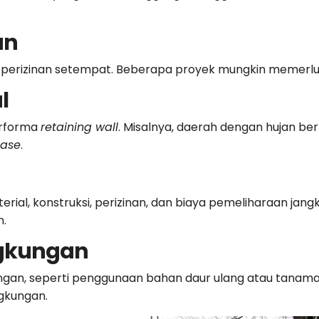
an
 perizinan setempat. Beberapa proyek
mungkin memerluka
l
erforma
retaining wall
. Misalnya, daerah dengan hujan b
nase
.
erial, konstruksi, perizinan, dan biaya pemeliharaan jang
n.
ngkungan
ngan, seperti penggunaan bahan daur ulang atau tanam
gkungan.